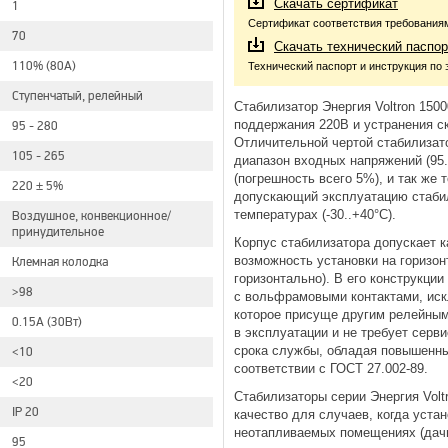
Скачать сертификат
1
Сертификат соответствия требования
70
Скачать технический паспор
110% (80А)
Технический паспорт и инструкция по 
Ступенчатый, релейный
Стабилизатор Энергия Voltron 150
поддержания 220В и устранения ск
95 - 280
Отличительной чертой стабилизато
105 - 265
диапазон входных напряжений (95.
(погрешность всего 5%), и так же
220 ± 5%
допускающий эксплуатацию стаби
температурах (-30..+40°С).
Воздушное, конвекционное/
принудительное
Корпус стабилизатора допускает к
возможность установки на горизон
Клемная колодка
горизонтально). В его конструкци
>98
с вольфрамовыми контактами, иск
которое присуще другим релейным
0.15А (30Вт)
в эксплуатации и не требует серв
срока службы, обладая повышенны
<10
соответствии с ГОСТ 27.002-89.
<20
Стабилизаторы серии Энергия Volt
IP 20
качество для случаев, когда уста
неотапливаемых помещениях (дачи,
95