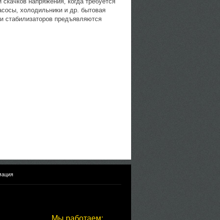
 скачков напряжения, когда требуется
асосы, холодильники и др. бытовая
сти стабилизаторов предъявляются
мация
Мы работаем: