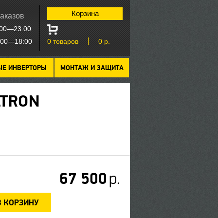
Корзина
аказов
:00—23:00
9:00—18:00
0
товаров
0
р.
ЫЕ ИНВЕРТОРЫ
МОНТАЖ И ЗАЩИТА
LTRON
67 500
р.
В КОРЗИНУ