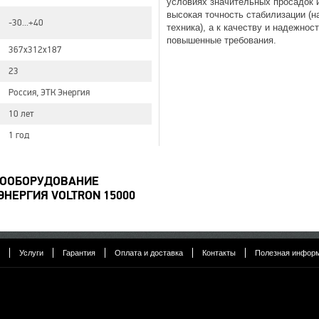
условиях значительных просадок и
высокая точность стабилизации (н
-30...+40
техника), а к качеству и надежно
повышенные требования.
367x312x187
23
Россия, ЭТК Энергия
10 лет
1 год
РООБОРУДОВАНИЕ
НЕРГИЯ VOLTRON 15000
Услуги
Гарантия
Оплата и доставка
Контакты
Полезная инфор