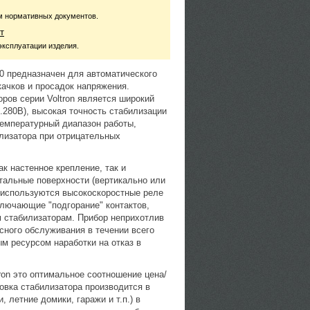
м нормативных документов.
т
эксплуатации изделия.
00 предназначен для автоматического
ачков и просадок напряжения.
ров серии Voltron является широкий
.280В), высокая точность стабилизации
 температурный диапазон работы,
лизатора при отрицательных
ак настенное крепление, так и
тальные поверхности (вертикально или
и используются высокоскоростные реле
лючающие "подгорание" контактов,
 стабилизаторам. Прибор неприхотлив
исного обслуживания в течении всего
м ресурсом наработки на отказ в
ron это оптимальное соотношение цена/
новка стабилизатора производится в
 летние домики, гаражи и т.п.) в