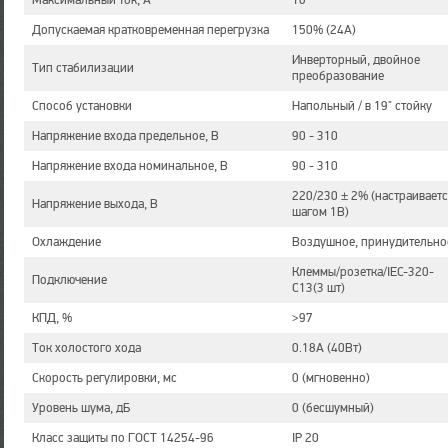
Максимальный ток, А
16
Допускаемая кратковременная перегрузка
150% (24А)
Инверторный, двойное
Тип стабилизации
преобразование
Способ установки
Напольный / в 19" стойку
Напряжение входа предельное, В
90 - 310
Напряжение входа номинальное, В
90 - 310
220/230 ± 2% (настраиваетс
Напряжение выхода, В
шагом 1В)
Охлаждение
Воздушное, принудительно
Клеммы/розетка/IEC-320-
Подключение
C13(3 шт)
КПД, %
>97
Ток холостого хода
0.18А (40Вт)
Скорость регулировки, мс
0 (мгновенно)
Уровень шума, дБ
0 (бесшумный)
Класс защиты по ГОСТ 14254-96
IP 20