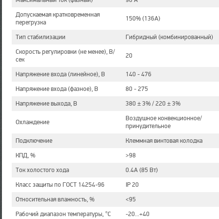
Максимальный ток (фазный)
90 А
Допускаемая кратковременная
150% (136А)
перегрузка
Тип стабилизации
Гибридный (комбинированный)
Скорость регулировки (не менее), В/
20
сек
Напряжение входа (линейное), В
140 - 476
Напряжение входа (фазное), В
80 - 275
Напряжение выхода, В
380 ± 3% / 220 ± 3%
Воздушное конвекционное/
Охлаждение
принудительное
Подключение
Клеммная винтовая колодка
КПД, %
>98
Ток холостого хода
0.4А (85 Вт)
Класс защиты по ГОСТ 14254-96
IP 20
Относительная влажность, %
<95
Рабочий диапазон температуры, °С
-20...+40