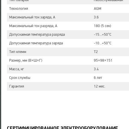
Тип батареи
Необслуживаемая
Технология
AGM
Максимальный ток заряда, А
3.6
Максимальный ток разряда, А
180 (5 сек)
Допускаемая температура разряда
-15...+50°C
Допускаемая температура заряда
-10...+50°C
Тип клемм
T2
Размер, мм (В×Ш×Г)
95×98×151
Масса, кг
3.4
Срок службы
6 лет
Гарантия
12 мес.
СЕРТИФИЦИРОВАННОЕ ЭЛЕКТРООБОРУДОВАНИЕ