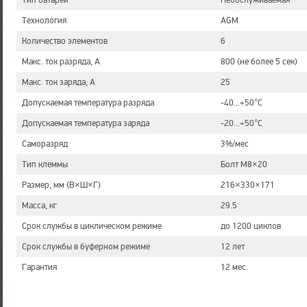
Тип батареи
Необслуживаемая
Технология
AGM
Количество элементов
6
Макс. ток разряда, А
800 (не более 5 сек)
Макс. ток заряда, А
25
Допускаемая температура разряда
-40...+50°C
Допускаемая температура заряда
-20...+50°C
Саморазряд
3%/мес
Тип клеммы
Болт М8×20
Размер, мм (В×Ш×Г)
216×330×171
Масса, кг
29.5
Срок службы в циклическом режиме
до 1200 циклов
Срок службы в буферном режиме
12 лет
Гарантия
12 мес.